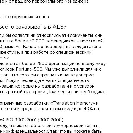
ете и от вашего персонального менеджера.
тва повторяющихся слов
сего заказывать в ALS?
ой бы области ни относились эти документы, они
штате более 30 000 переводчиков – носителей
80 языками. Качество перевода на каждом этапе
рректуре, а при работе со специфическими
стях.
 доверяют более 2500 организаций по всему миру.
 список Fortune-500. Мы уже выполнили для них
том, что сможем оправдать и ваше доверие.
. Услуги перевода – наша специальность
зации, которые мы разработали и с успехом
 в кратчайшие сроки. Даже если вам необходимо
граммные разработки: «Translation Memory» и
сеткой и предоставлять вам скидки до 40% на
й ISO 9001-2001 (9001:2008);
воду, являются объектом коммерческой тайны.
е конфиденциальности, так что вы можете быть