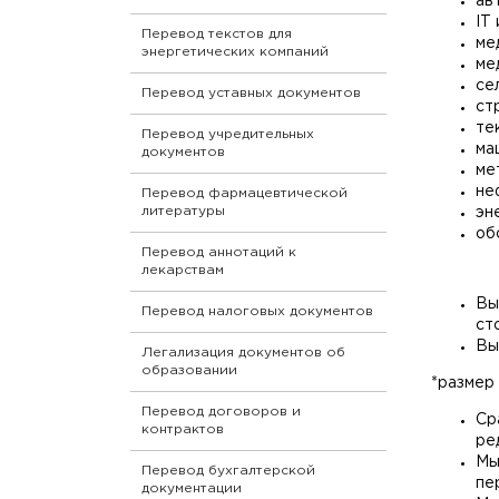
ав
IT
Перевод текстов для
ме
энергетических компаний
ме
се
Перевод уставных документов
ст
те
Перевод учредительных
ма
документов
ме
не
Перевод фармацевтической
литературы
эн
об
Перевод аннотаций к
лекарствам
Вы
Перевод налоговых документов
ст
Вы
Легализация документов об
образовании
*размер
Перевод договоров и
Ср
контрактов
ре
Мы
Перевод бухгалтерской
пе
документации