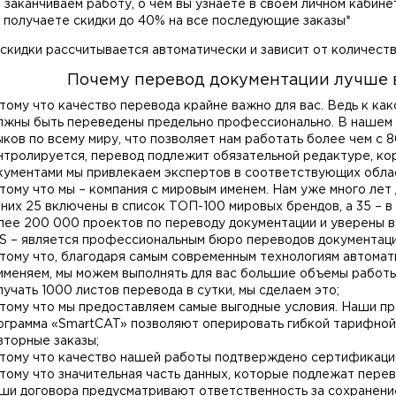
 заканчиваем работу, о чем вы узнаете в своем личном кабин
 получаете скидки до 40% на все последующие заказы*
 скидки рассчитывается автоматически и зависит от количес
Почему перевод документации лучше в
тому что качество перевода крайне важно для вас. Ведь к как
лжны быть переведены предельно профессионально. В нашем 
ыков по всему миру, что позволяет нам работать более чем с 
нтролируется, перевод подлежит обязательной редактуре, ко
кументами мы привлекаем экспертов в соответствующих обла
тому что мы – компания с мировым именем. Нам уже много лет
 них 25 включены в список ТОП-100 мировых брендов, а 35 – в
лее 200 000 проектов по переводу документации и уверены в 
S – является профессиональным бюро переводов документации
тому что, благодаря самым современным технологиям автомати
именяем, мы можем выполнять для вас большие объемы работы
лучать 1000 листов перевода в сутки, мы сделаем это;
тому что мы предоставляем самые выгодные условия. Наши про
ограмма «SmartCAT» позволяют оперировать гибкой тарифной 
вторные заказы;
тому что качество нашей работы подтверждено сертификацие
тому что значительная часть данных, которые подлежат пере
ши договора предусматривают ответственность за сохранени