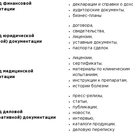
д финансовой
декларации и справки о дохо
нтации
аудиторские документы,
бизнес-планы
договора,
свидетельства,
д юридической
лицензии,
вой) документации
уставные документы,
паспорта сделок
лицензии,
сертификаты,
материалы по клиническим
д медицинской
испытаниям,
нтации
инструкции к препаратам,
истории болезни
пресс-релизы,
статьи,
публикации,
д деловой
новости,
ративной) документации
интервью,
каталоги продукции,
деловую переписку