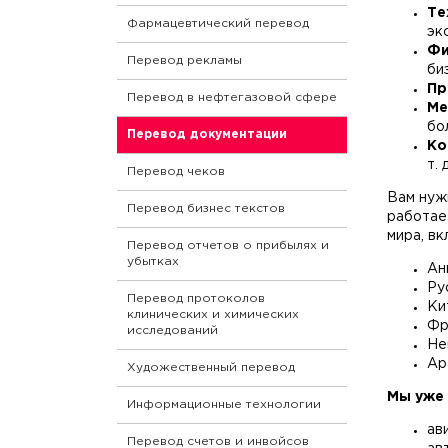
Те
Фармацевтический перевод
эк
Фи
Перевод рекламы
биз
Пр
Перевод в нефтегазовой сфере
Ме
бол
Перевод документации
Ко
т. д
Перевод чеков
Вам нужн
Перевод бизнес текстов
работае
мира, вк
Перевод отчетов о прибылях и
убытках
Ан
Ру
Перевод протоколов
Ки
клинических и химических
Фр
исследований
Не
Ар
Художественный перевод
Мы уже 
Информационные технологии
ав
Перевод счетов и инвойсов