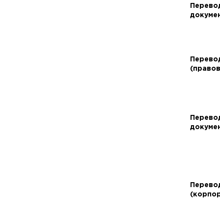
деклараций
Перевод на чешский язык
Перево
докуме
Перевод пенсионного
Перевод на французский язык
удостоверения
Перевод на казахский язык
Перевод на португальский язык
Перево
(Бразилия)
(право
Перевод на испанский язык
Перевод на русский
Перево
докуме
Перево
(корпо