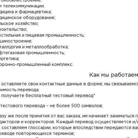
томобилестроение;
 и телекоммуникации;
дицина и фармацевтика;
дицинское оборудование;
льское хозяйство;
роительство;
кстильная и пищевая промышленность;
шиностроение;
таллургия и металлообработка;
фтегазовая промышленность;
ергетика;
оронно-промышленный комплекс.
Как мы работаем
 оставляете свои контактные данные в форме, мы связываемся 
оимость перевода;
 получаете бесплатный тестовый перевод*
 тестового перевода – не более 500 символов;
азу же после принятия от вас заказа, им начинает заниматься
дакторов и корректоров. Каждый перевод осуществляется и/и
 составляем глоссарии, которые впоследствии передаются ва
реводе повторяющихся терминов;