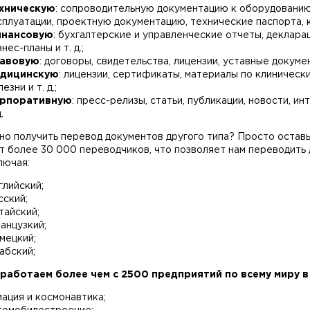
хническую
: сопроводительную документацию к оборудованию
сплуатации, проектную документацию, технические паспорта, ка
нансовую
: бухгалтерские и управленческие отчеты, деклара
нес-планы и т. д.;
авовую
: договоры, свидетельства, лицензии, уставные документ
дицинскую
: лицензии, сертификаты, материалы по клиническ
езни и т. д.;
рпоративную
: пресс-релизы, статьи, публикации, новости, и
.
о получить перевод документов другого типа? Просто оставьте
т более 30 000 переводчиков, что позволяет нам переводить 
лючая:
глийский;
сский;
тайский;
анцузкий;
мецкий;
абский;
работаем более чем с 2500 предприятий по всему миру 
иация и космонавтика;