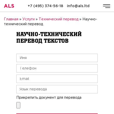
ALS
+7 (495) 374-56-18
info@als.ltd
ALS
Компания
Услуги
Стоимость
Качество
Ре
Главная
»
Услуги
»
Технический перевод
»
Научно-
технический перевод
Научно-технический
перевод текстов
Прикрепить документ для перевода