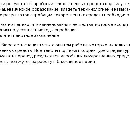
ти результаты апробации лекарственных средств под силу не 
мацевтическое образование, владеть терминологией и навыка
е результатов апробации лекарственных средств необходимо:
амотно переводить наименования и вещества, которые входят 
авильно указывать методы апробации;
елать грамотное заключение.
 бюро есть специалисты с опытом работы, которые выполнят 
венных средств. Все тексты подлежат корректуре и редактур
аказать перевод результатов апробации лекарственных средст
исты возьмутся за работу в ближайшее время.