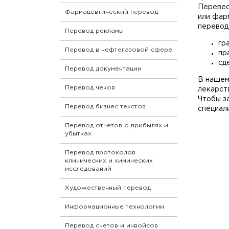
Перевес
Фармацевтический перевод
или фар
перевод
Перевод рекламы
гр
Перевод в нефтегазовой сфере
пр
сд
Перевод документации
В нашем
Перевод чеков
лекарст
Чтобы з
Перевод бизнес текстов
специал
Перевод отчетов о прибылях и
убытках
Перевод протоколов
клинических и химических
исследований
Художественный перевод
Информационные технологии
Перевод счетов и инвойсов