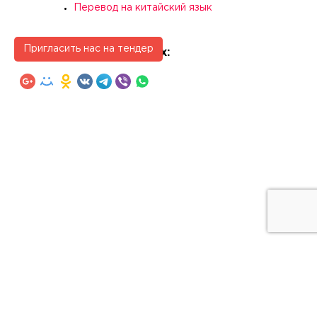
Перевод на китайский язык
Пригласить нас на тендер
Поделиться в соц. сетях:
ALS