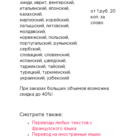
хинди, иврит, венгерский,
итальянский, японский,
от 1 руб. 20
казахский,
коп. за
киргизский, корейский,
слово
латышский, литовский,
молдавский,
норвежский, польский,
португальский, румынский,
сербский,
словацкий, словенский,
испанский, шведский,
таджикский, тайский,
турецкий, туркменский,
украинский, узбекский
При заказах больших объемов возможна
скидка до 40%!
Смотрите также:
Переводы любых текстов с
французского языка
Перевод на иностранные языки