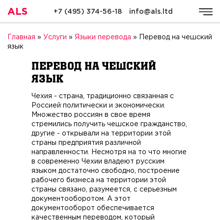
ALS
+7 (495) 374-56-18
info@als.ltd
ALS
Компания
Услуги
Стоимость
Качество
Ре
Главная
»
Услуги
»
Языки перевода
»
Перевод на чешский
язык
Перевод на чешский
язык
Чехия - страна, традиционно связанная с
Россией политически и экономически.
Множество россиян в свое время
стремились получить чешское гражданство,
другие - открывали на территории этой
страны предприятия различной
направленности. Несмотря на то что многие
в современно Чехии владеют русским
языком достаточно свободно, построение
рабочего бизнеса на территории этой
страны связано, разумеется, с серьезным
документооборотом. А этот
документооборот обеспечивается
качественным переводом, который