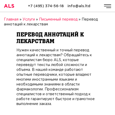
ALS
+7 (495) 374-56-18
info@als.ltd
ALS
Компания
Услуги
Стоимость
Качество
Ре
Главная
»
Услуги
»
Письменный перевод
»
Перевод
аннотаций к лекарствам
Перевод аннотаций к
лекарствам
Нужен качественный и точный перевод
аннотаций к лекарствам? Обращайтесь к
специалистам бюро ALS, которые
переведут тексты любой сложности и
объема. В нашей команде работают
опытные переводчики, которые владеют
многими иностранными языками и
необходимыми знаниями в области
фармакологии. Профессионализм
специалистов и ответственный подход к
работе гарантируют быстрое и грамотное
выполнение заказа.