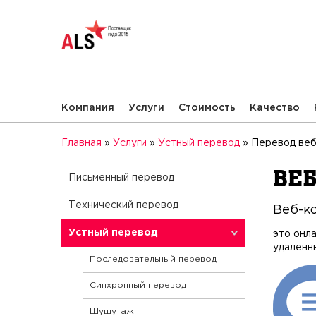
Компания
Услуги
Стоимость
Качество
Главная
»
Услуги
»
Устный перевод
»
Перевод ве
Веб
Письменный перевод
Юридический
Технический перевод
Веб-к
Медицинский перевод
Технический перевод на
Устный перевод
это онл
русский
удаленны
Перевод документов
Последовательный перевод
Технический перевод на
французский
Перевод документации по
Синхронный перевод
финансированию проектов
Научно-технический перевод
Шушутаж