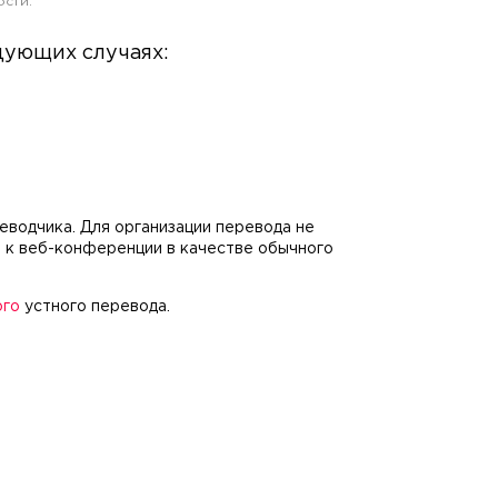
ости.
дующих случаях:
еводчика. Для организации перевода не
 к веб-конференции в качестве обычного
ого
устного перевода.