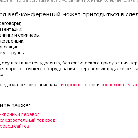
рдите, что Вы соглашаетесь c условиями политики конфиденциальн
од веб-конференций может пригодиться в сле
реговоры;
езентации;
енинги и семинары;
нференции;
ансляции;
кус-группы.
 осуществляется удаленно, без физического присутствия пер
ся дорогостоящего оборудования – переводчик подключается
а.
предполагает оказание как
синхронного
, так и
последовательн
ите также:
нхронный перевод
следовательный перевод
ревод сайтов