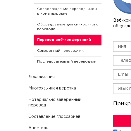
Военно-промышленный перевод
Технический перевод на
Сопровождение переводчиком
английский
Перевод аудиторских
в командировке
заключений
Веб-кон
Технический перевод на
Оборудование для синхронного
обсужде
китайский
Атомный перевод
перевода
Технический перевод на
Перевод книг
Перевод веб-конференций
немецкий
Перевод проектной
Синхронный переводчик
документации
Последовательный переводчик
Перевод гарантийных писем
Перевод счетов-фактур и
Локализация
накладных
Локализация и перевод
Многоязычная верстка
Перевод банковской
программного обеспечения
документации
Нотариально заверенный
Прикр
Перевод и локализация сайтов
перевод
Перевод результатов
апробации лекарственных
Локализация игр
средств
Нотариальный перевод
Составление глоссариев
паспорта
Локализация маркетинговых
Перевод квитанций
Апостиль
материалов