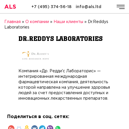
ALS
+7 (495) 374-56-18
info@als.ltd
ALS
Компания
Услуги
Стоимость
Качество
Ре
Главная
»
О компании
»
Наши клиенты
»
Dr.Reddys
Laboratories
Dr.Reddys Laboratories
Компания «Др. Редди'c Лабораторис» —
интегрированная международная
фармацевтическая компания, деятельность
которой направлена на улучшение здоровья
людей за счет предоставления доступных и
инновационных лекарственных препаратов.
Поделиться в соц. сетях: