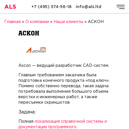
ALS
+7 (495) 374-56-18
info@als.ltd
ALS
Компания
Услуги
Стоимость
Качество
Ре
Главная
»
О компании
»
Наши клиенты
»
АСКОН
АСКОН
Ascon — ведущий разработчик CAD-систем.
Главным требованием заказчика была
подготовка конечного продукта «под ключ».
Помимо собственно перевода, такая задача
потребовала выполнения большого объема
верстки и инженерных работ, а также
пересъемки скриншотов.
Задача:
Полная
локализация справочной системы и
документации программного