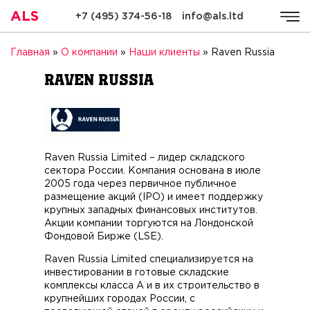
ALS
+7 (495) 374-56-18
info@als.ltd
ALS
Компания
Услуги
Стоимость
Качество
Ре
Главная
»
О компании
»
Наши клиенты
»
Raven Russia
Raven Russia
Raven Russia Limited – лидер складского
сектора России. Компания основана в июле
2005 года через первичное публичное
размещение акций (IPO) и имеет поддержку
крупных западных финансовых институтов.
Акции компании торгуются на Лондонской
Фондовой Бирже (LSE).
Raven Russia Limited специализируется на
инвестировании в готовые складские
комплексы класса А и в их строительство в
крупнейших городах России, с