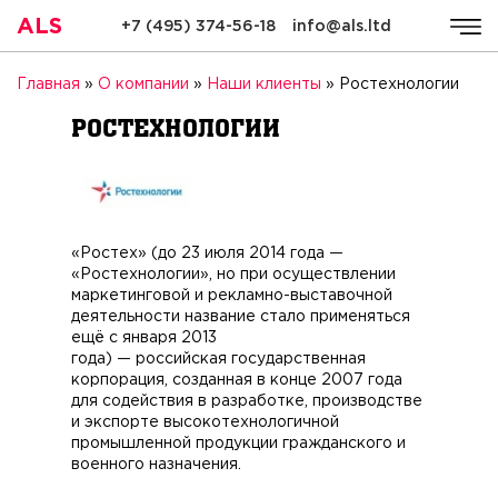
ALS
+7 (495) 374-56-18
info@als.ltd
ALS
Компания
Услуги
Стоимость
Качество
Ре
Главная
»
О компании
»
Наши клиенты
»
Ростехнологии
Ростехнологии
«Ростех» (до 23 июля 2014 года —
«Ростехнологии», но при осуществлении
маркетинговой и рекламно-выставочной
деятельности название стало применяться
ещё с января 2013
года) — российская государственная
корпорация, созданная в конце 2007 года
для содействия в разработке, производстве
и экспорте высокотехнологичной
промышленной продукции гражданского и
военного назначения.